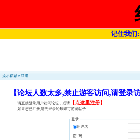
记住我们:a4
提示信息 »
红港
【论坛人数太多,禁止游客访问,请登录
【
点这里注册
】
请直接登录用户访问论坛，或请
如果您已注册,请先登录论坛即可游览帖子
登录
用户名
密 码