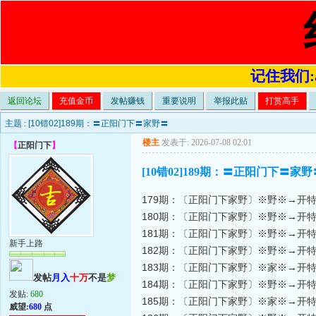
记住我们:a4
返回论坛
充值金币
发帖赚钱
重要说明
举报此贴
打赏高手
主题 :
[10错02]189期：〓正阳门下〓家野〓
楼主
发表于: 2026-07-08 02:01
【
正阳门下
】
[10错02]189期：〓正阳门下〓家野
179期：〔正阳门下家野〕※野※→开特龙
180期：〔正阳门下家野〕※野※→开特狗
181期：〔正阳门下家野〕※野※→开特鼠
新手上路
182期：〔正阳门下家野〕※野※→开特虎
183期：〔正阳门下家野〕※家※→开特羊
发帖
月入
十万
不是
梦
184期：〔正阳门下家野〕※野※→开特马
发贴:
680
185期：〔正阳门下家野〕※家※→开特羊
威望:
680
点