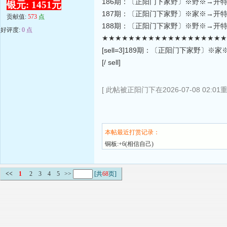
186期：〔正阳门下家野〕※野※→开特猴
银元: 1451元
187期：〔正阳门下家野〕※家※→开特马
贡献值:
573
点
188期：〔正阳门下家野〕※野※→开特兔
好评度:
0 点
★★★★★★★★★★★★★★★★★★★★
[sell=3]189期：〔正阳门下家野〕※
[/ sell]
[ 此帖被正阳门下在2026-07-08 02:01
本帖最近打赏记录：
铜板:+6(相信自己)
<<
1
2
3
4
5
>>
[共
68
页]