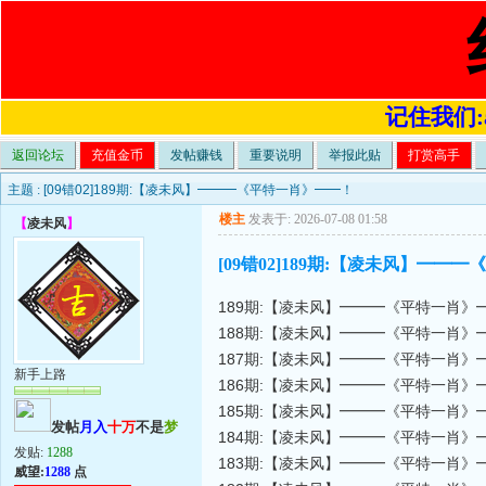
记住我们:a4
返回论坛
充值金币
发帖赚钱
重要说明
举报此贴
打赏高手
主题 :
[09错02]189期:【凌未风】━━━《平特一肖》━━！
楼主
发表于: 2026-07-08 01:58
【
凌未风
】
[09错02]189期:【凌未风】━━
189期:【凌未风】━━━《平特一肖》
188期:【凌未风】━━━《平特一肖》
187期:【凌未风】━━━《平特一肖》
新手上路
186期:【凌未风】━━━《平特一肖》
185期:【凌未风】━━━《平特一肖》
发帖
月入
十万
不是
梦
184期:【凌未风】━━━《平特一肖》
发贴:
1288
183期:【凌未风】━━━《平特一肖》
威望:
1288
点