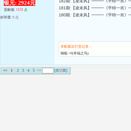
182期:【凌未风】━━━《平特一肖》
银元: 2924元
181期:【凌未风】━━━《平特一肖》
贡献值:
1153
点
180期:【凌未风】━━━《平特一肖》
好评度:
0 点
本帖最近打赏记录：
铜板:+6(幸福之鸟)
<<
1
2
3
4
5
>>
[共
15
页]