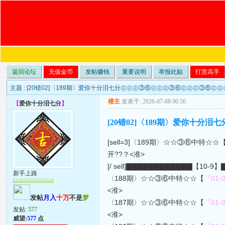
返回论坛
充值金币
发帖赚钱
重要说明
举报此贴
打赏高手
主题 :
[20错02]〈189期〉爱你十分泪七分㊣㊣㊣③⑥㊣㊣㊣③⑥㊣㊣㊣③⑥㊣
楼主
发表于: 2026-07-08 00:50
【
爱你十分泪七分
】
[20错02]〈189期〉爱你十
[sell=3]〈189期〉☆☆③⑥中特☆☆
开??？<准>
[/ sell]▇▇▇▇▇▇▇▇▇▇▇▇【10-
新手上路
〈188期〉☆☆③⑥中特☆☆【
『01-0
<准>
发帖
月入
十万
不是
梦
〈187期〉☆☆③⑥中特☆☆【
『01-0
发贴:
577
<准>
威望:
577
点