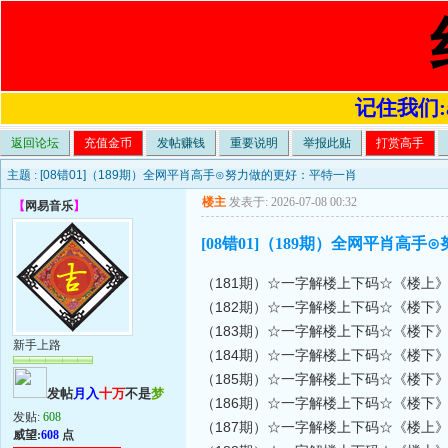
记住我们:a4
返回论坛
充值金币
发帖赚钱
重要说明
举报此贴
打赏高手
主题 :
[08错01]（189期）全网平肖高手⊙努力做的更好：平特一肖
楼主
发表于: 2026-07-08 00:32
【
网易音乐
】
[08错01]（189期）全网平肖高
（181期）☆一字解楼上下码☆《楼上》
（182期）☆一字解楼上下码☆《楼下》
（183期）☆一字解楼上下码☆《楼下》
新手上路
（184期）☆一字解楼上下码☆《楼下》
（185期）☆一字解楼上下码☆《楼下》
发帖
月入
十万
不是
梦
（186期）☆一字解楼上下码☆《楼下》
发贴:
608
（187期）☆一字解楼上下码☆《楼上》
威望:
608
点