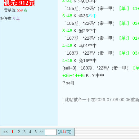
4+46
K :马01中中
银元: 912元
「185期」*22码*（帝一甲）
【单:】 11+
贡献值:
559
点
6+48
K :羊36
不中
好评度:
0 点
「186期」*22码*（帝一甲）
【单:】 03+
8+48
K :猴23中中
「187期」*22码*（帝一甲）
【单:】 01+
4+46
K :马01中中
「188期」*22码*（帝一甲）
【单:】 03+
4+46
K :兔16中中
[sell=3]「189期」*22码*（帝一甲）
【单:
+36+44+46
K :？中中
[/ sell]
[ 此帖被帝一甲在2026-07-08 00:06重
<<
1
2
3
4
5
>>
[共
14
页]