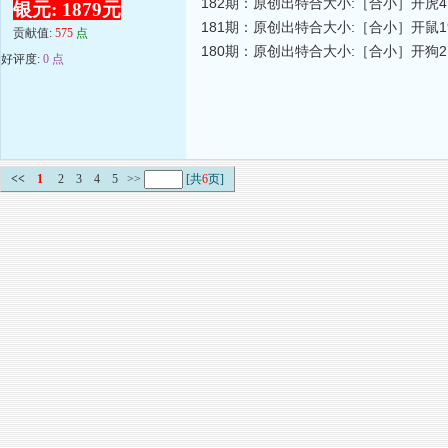
182期：原创出特合大小:［合小］开虎4
银元: 1879元
181期：原创出特合大小:［合小］开鼠1
贡献值:
575
点
180期：原创出特合大小:［合小］开狗2
好评度:
0 点
<<
1
2
3
4
5
>>
[共
6
页]