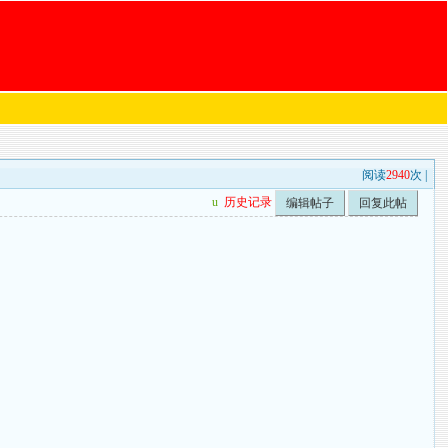
阅读
2940
次 |
u
历史记录
编辑帖子
回复此帖