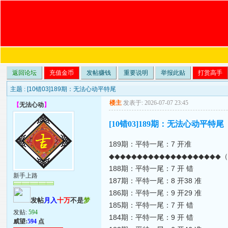
返回论坛
充值金币
发帖赚钱
重要说明
举报此贴
打赏高手
主题 :
[10错03]189期：无法心动平特尾
楼主
发表于: 2026-07-07 23:45
【
无法心动
】
[10错03]189期：无法心动平特尾
189期：平特一尾：7 开准
◆◆◆◆◆◆◆◆◆◆◆◆◆◆◆◆◆◆◆◆（
188期：平特一尾：7 开 错
新手上路
187期：平特一尾：8 开38 准
186期：平特一尾：9 开29 准
发帖
月入
十万
不是
梦
185期：平特一尾：7 开 错
发贴:
594
184期：平特一尾：9 开 错
威望:
594
点