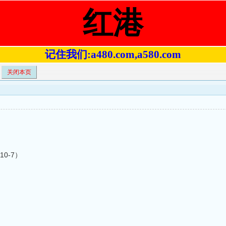
红港
记住我们:a480.com,a580.com
关闭本页
10-7）