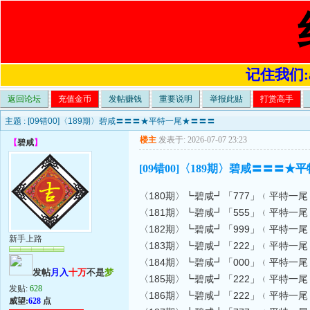
记住我们:a4
返回论坛
充值金币
发帖赚钱
重要说明
举报此贴
打赏高手
主题 :
[09错00]〈189期〉碧咸〓〓〓★平特一尾★〓〓〓
楼主
发表于: 2026-07-07 23:23
【
碧咸
】
[09错00]〈189期〉碧咸〓〓〓
〈180期〉┗碧咸┛「777」﹙平特一尾﹚ 
〈181期〉┗碧咸┛「555」﹙平特一尾﹚ 
〈182期〉┗碧咸┛「999」﹙平特一尾﹚ 開
新手上路
〈183期〉┗碧咸┛「222」﹙平特一尾﹚ 
〈184期〉┗碧咸┛「000」﹙平特一尾﹚ 
发帖
月入
十万
不是
梦
〈185期〉┗碧咸┛「222」﹙平特一尾﹚ 
发贴:
628
〈186期〉┗碧咸┛「222」﹙平特一尾﹚ 
威望:
628
点