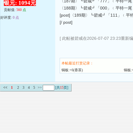
〈187期〉┗碧咸┛「777」﹙平特一尾﹚ 
银元: 1094元
〈188期〉┗碧咸┛「000」﹙平特一尾﹚ 
贡献值:
560
点
[post]〈189期〉┗碧咸┛「111」﹙平
好评度:
0 点
[/ post]
[ 此帖被碧咸在2026-07-07 23:23重新编
本帖最近打赏记录：
铜板:+6(香茶)
铜板:
<<
1
2
3
4
5
>>
[共
15
页]