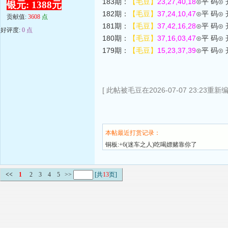
183期：
【毛豆】
23,27,40,18
⊙平 码⊙ 
银元: 1388元
182期：
【毛豆】
37,24,10,47
⊙平 码⊙ 
贡献值:
3608
点
181期：
【毛豆】
37,42,16,28
⊙平 码⊙
好评度:
0 点
180期：
【毛豆】
37,16,03,47
⊙平 码⊙ 
179期：
【毛豆】
15,23,37,39
⊙平 码⊙ 
[ 此帖被毛豆在2026-07-07 23:23重新编
本帖最近打赏记录：
铜板:+6(迷车之人)吃喝嫖赌靠你了
<<
1
2
3
4
5
>>
[共
13
页]