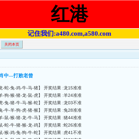
红港
记住我们:a480.com,a580.com
关闭本页
⑧肖中---打败老曾
龙-蛇-兔-鸡-牛-马-猪】 开奖结果 :龙15准准
羊-狗-猴-猪-龙-鼠-虎】 开奖结果 :羊24准准
虎-兔-猪-牛-马-猴-蛇】 开奖结果 :龙03不准
兔-牛-羊-狗-虎-猪-猴】 开奖结果 :兔28准准
羊-鼠-猴-猪-龙-牛-马】 开奖结果 :猪44准准
鼠-蛇-牛-猪-猴-龙-鸡】 开奖结果 :蛇26准准
鼠-猴-鸡-兔-狗-牛-蛇】 开奖结果 :虎41不准