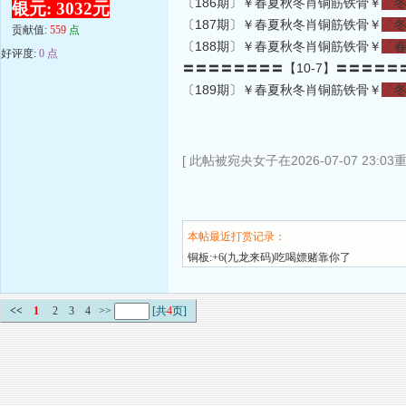
〔186期〕￥春夏秋冬肖铜筋铁骨￥
「冬
银元: 3032元
〔187期〕￥春夏秋冬肖铜筋铁骨￥
「冬
贡献值:
559
点
〔188期〕￥春夏秋冬肖铜筋铁骨￥
「春
好评度:
0 点
〓〓〓〓〓〓〓〓【10-7】〓〓〓〓〓
〔189期〕￥春夏秋冬肖铜筋铁骨￥
「冬
[ 此帖被宛央女子在2026-07-07 23:03
本帖最近打赏记录：
铜板:+6(九龙来码)吃喝嫖赌靠你了
<<
1
2
3
4
>>
[共
4
页]