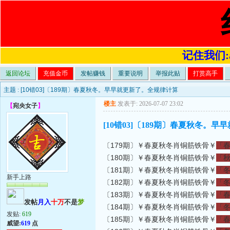
记住我们:a4
返回论坛
充值金币
发帖赚钱
重要说明
举报此贴
打赏高手
主题 :
[10错03]〔189期〕春夏秋冬。早早就更新了。全规律计算
楼主
发表于: 2026-07-07 23:02
【
宛央女子
】
[10错03]〔189期〕春夏秋冬。
〔179期〕￥春夏秋冬肖铜筋铁骨￥
「春
〔180期〕￥春夏秋冬肖铜筋铁骨￥
「秋
〔181期〕￥春夏秋冬肖铜筋铁骨￥
「冬
新手上路
〔182期〕￥春夏秋冬肖铜筋铁骨￥
「冬
〔183期〕￥春夏秋冬肖铜筋铁骨￥
「春
发帖
月入
十万
不是
梦
〔184期〕￥春夏秋冬肖铜筋铁骨￥
「冬
发贴:
619
〔185期〕￥春夏秋冬肖铜筋铁骨￥
「春
威望:
619
点