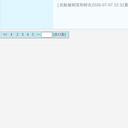
[ 此帖被精英和财在2026-07-07 22:31
<<
1
2
3
4
5
>>
[共
13
页]