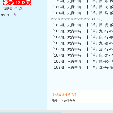
「179期」六肖中特：【『单』鼠~猴~
银元: 1342元
「180期」六肖中特：【『单』鼠~龙~
贡献值:
773
点
「181期」六肖中特：【『单』鼠~马~
好评度:
0 点
☆☆☆☆☆☆☆☆☆☆☆☆（10-7）
「182期」六肖中特：【『单』鼠~虎~
「183期」六肖中特：【『单』龙~马~
「184期」六肖中特：【『单』鼠~马~
「185期」六肖中特：【『单』龙~猴~
「186期」六肖中特：【『单』虎~马~
「187期」六肖中特：【『单』鼠~龙~
「188期」六肖中特：【『单』鼠~猴~
「189期」六肖中特：【『单』虎~马~
本帖最近打赏记录：
铜板:+6(甜孙爷爷)