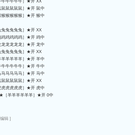
牛牛牛牛牛牛］★开 XX
鼠鼠鼠鼠鼠鼠］★开 鼠中
猴猴猴猴猴猴］★开 猴中
兔兔兔兔兔兔］★开 XX
鸡鸡鸡鸡鸡鸡］★开 鸡中
龙龙龙龙龙龙］★开 龙中
兔兔兔兔兔兔］★开 XX
羊羊羊羊羊羊］★开 羊中
牛牛牛牛牛牛］★开 牛中
马马马马马马］★开 马中
鼠鼠鼠鼠鼠鼠］★开 XX
虎虎虎虎虎虎］★开 虎中
肖〗★［羊羊羊羊羊羊］★开 0中
新编辑 ]