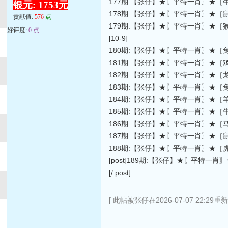
177期:【张仔】★〖平特一肖〗★［
银元: 1753元
178期:【张仔】★〖平特一肖〗★［
贡献值:
576
点
179期:【张仔】★〖平特一肖〗★［
好评度:
0 点
[10-9]
180期:【张仔】★〖平特一肖〗★［
181期:【张仔】★〖平特一肖〗★［
182期:【张仔】★〖平特一肖〗★［
183期:【张仔】★〖平特一肖〗★［
184期:【张仔】★〖平特一肖〗★［
185期:【张仔】★〖平特一肖〗★［
186期:【张仔】★〖平特一肖〗★［
187期:【张仔】★〖平特一肖〗★［
188期:【张仔】★〖平特一肖〗★［
[post]189期:【张仔】★〖平特一
[/ post]
[ 此帖被张仔在2026-07-07 22:29重