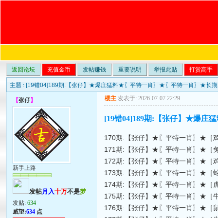
返回论坛
充值金币
发帖赚钱
重要说明
举报此贴
打赏高手
主题 :
[19错04]189期:【张仔】★爆庄猛料★〖平特一肖〗★〖平特一肖〗★长
楼主
发表于: 2026-07-07 22:29
【
张仔
】
[19错04]189期:【张仔】
170期:【张仔】★〖平特一肖〗★［
171期:【张仔】★〖平特一肖〗★［
172期:【张仔】★〖平特一肖〗★［
新手上路
173期:【张仔】★〖平特一肖〗★［
174期:【张仔】★〖平特一肖〗★［
发帖
月入
十万
不是
梦
175期:【张仔】★〖平特一肖〗★［
发贴:
634
176期:【张仔】★〖平特一肖〗★［
威望:
634
点