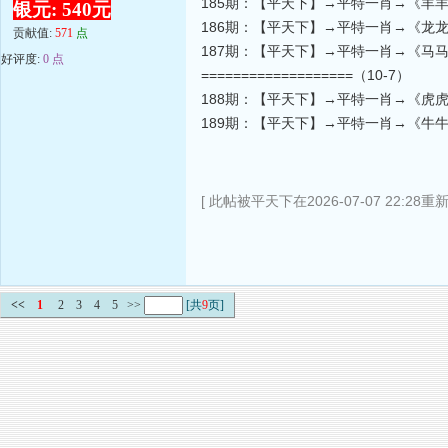
185期：【平天下】→平特一肖→《羊
银元: 540元
186期：【平天下】→平特一肖→《龙
贡献值:
571
点
187期：【平天下】→平特一肖→《马
好评度:
0 点
===================（10-7）
188期：【平天下】→平特一肖→《虎
189期：【平天下】→平特一肖→《牛
[ 此帖被平天下在2026-07-07 22:28重
<<
1
2
3
4
5
>>
[共
9
页]