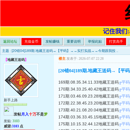
记住我们:a4
返回论坛
充值金币
发帖赚钱
重要说明
举报此贴
打赏高手
主题 :
[20错04]189期.地藏王送码→【平码】→→实打实战→→今期跟我投 ..
楼主
发表于: 2026-07-07 22:28
【
地藏王送码
】
[20错04]189期.地藏王送码→【
169期.08.35.34.11.33地藏王送码
╔平码
170期.34.33.25.40.42地藏王送码
╔平码
171期.03.46.09.23.28地藏王送码
╔平码
新手上路
172期.22.38.45.23.20地藏王送码
╔平码
173期.40.21.08.20.04地藏王送码
╔平码
发帖
月入
十万
不是
梦
174期.03.36.33.45.15地藏王送码
╔平码
发贴:
3103
175期.10.15.32.44.12地藏王送码
╔平码
威望:
3103
点