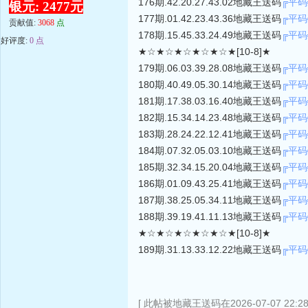
176期.42.20.27.43.02地藏王送码
╔平码
银元: 2477元
177期.01.42.23.43.36地藏王送码
╔平码
贡献值:
3068
点
178期.15.45.33.24.49地藏王送码
╔平码
好评度:
0 点
★☆★☆★☆★☆★☆★[10-8]★
179期.06.03.39.28.08地藏王送码
╔平码
180期.40.49.05.30.14地藏王送码
╔平码
181期.17.38.03.16.40地藏王送码
╔平码
182期.15.34.14.23.48地藏王送码
╔平码
183期.28.24.22.12.41地藏王送码
╔平码
184期.07.32.05.03.10地藏王送码
╔平码
185期.32.34.15.20.04地藏王送码
╔平码
186期.01.09.43.25.41地藏王送码
╔平码
187期.38.25.05.34.11地藏王送码
╔平码
188期.39.19.41.11.13地藏王送码
╔平码
★☆★☆★☆★☆★☆★[10-8]★
189期.31.13.33.12.22地藏王送码
╔平码
[ 此帖被地藏王送码在2026-07-07 22:2