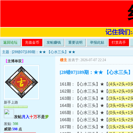
记住我们:a4
返回论坛
充值金币
发帖赚钱
重要说明
举报此贴
打赏高手
主题 :
[28错07]189期：★★ 【心水三头】★★
楼主
发表于: 2026-07-07 22:24
【
主博单双
】
[28错07]189期：★★ 【心水三头
161期：【心水三头】★【
(4头+2头+0头
162期：【心水三头】★【
(1头+2头+0头
163期：【心水三头】★【
(3头+1头+2头
新手上路
164期：【心水三头】★【
(3头+0头+2头
165期：【心水三头】★【
(0头+4头+1头
发帖
月入
十万
不是
梦
166期：【心水三头】★【
(0头+1头+2头
发贴:
598
167期：【心水三头】★【
(1头+2头+4头
威望:
598
点