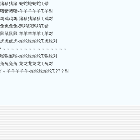
猪猪猪猪-蛇蛇蛇蛇蛇T,错
猪猪猪猪-羊羊羊羊羊T,羊对
鸡鸡鸡鸡-猪猪猪猪猪T,鸡对
兔兔兔兔-鸡鸡鸡鸡鸡T,错
鼠鼠鼠鼠-羊羊羊羊羊T,羊对
虎虎虎虎-蛇蛇蛇蛇蛇T,虎蛇对
-7﹃﹃﹃﹃﹃﹃﹃﹃﹃﹃﹃﹃﹃﹃﹃
猴猴猴猴-蛇蛇蛇蛇蛇T,猴蛇对
兔兔兔兔-龙龙龙龙龙T,兔对
二肖﹃羊羊羊羊羊-蛇蛇蛇蛇蛇T,??？对