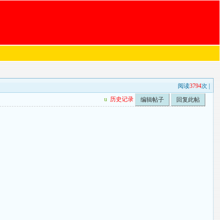
阅读
3794
次 |
u
历史记录
编辑帖子
回复此帖