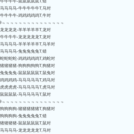
牛牛牛牛-鼠鼠鼠鼠鼠T,错
马马马马-牛牛牛牛牛T,马对
牛牛牛牛-鸡鸡鸡鸡鸡T,牛对
-9﹃﹃﹃﹃﹃﹃﹃﹃﹃﹃﹃﹃﹃﹃﹃
龙龙龙龙-羊羊羊羊羊T,龙对
牛牛牛牛-龙龙龙龙龙T,龙对
马马马马-羊羊羊羊羊T,马羊对
马马马马-兔兔兔兔兔T,错
蛇蛇蛇蛇-鸡鸡鸡鸡鸡T,鸡蛇对
猪猪猪猪-狗狗狗狗狗T,狗猪对
兔兔兔兔-鼠鼠鼠鼠鼠T,鼠兔对
鸡鸡鸡鸡-马马马马马T,鸡马对
虎虎虎虎-马马马马马T,虎马对
鼠鼠鼠鼠-马马马马马T,鼠对
-9﹃﹃﹃﹃﹃﹃﹃﹃﹃﹃﹃﹃﹃﹃﹃
狗狗狗狗-猪猪猪猪猪T,狗猪对
狗狗狗狗-兔兔兔兔兔T,错
猪猪猪猪-鼠鼠鼠鼠鼠T,鼠对
马马马马-龙龙龙龙龙T,马对