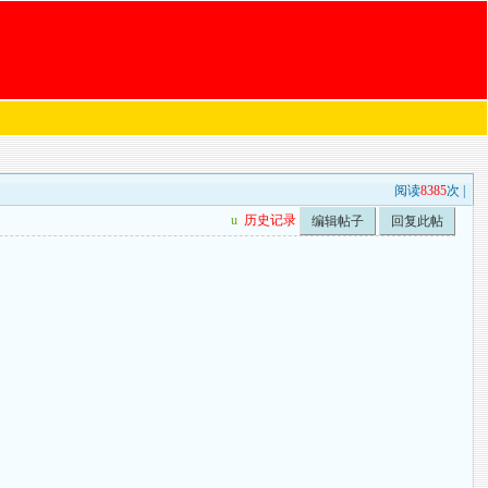
阅读
8385
次 |
u
历史记录
编辑帖子
回复此帖