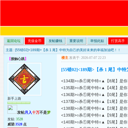
返回论坛
充值金币
发帖赚钱
重要说明
举报此贴
打赏高手
主题 :
[55错02]<189期>【杀 1 尾】中特为自己的美好未来的幸福加油吧！！
楼主
发表于: 2026-07-07 22:23
【
接触心跳
】
[55错02]<189期>【杀 1 
<134期>○杀①尾中特○▲【8尾】是你
<135期>○杀①尾中特○▲【4尾】是你
<136期>○杀①尾中特○▲【0尾】是你
新手上路
<137期>○杀①尾中特○▲【1尾】是你
<138期>○杀①尾中特○▲【2尾】是你
发帖
月入
十万
不是
梦
<139期>○杀①尾中特○▲【9尾】是你
发贴:
3528
<140期>○杀①尾中特○▲【5尾】是你
威望:
3528
点