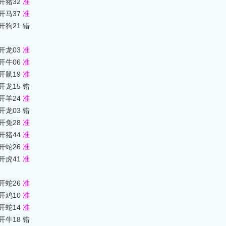
═开猪32
准
═开马37
准
开狗21 错
═开龙03
准
═开牛06
准
═开鼠19
准
开龙15 错
═开羊24
准
开龙03 错
═开兔28
准
═开猪44
准
═开蛇26
准
═开虎41
准
═开蛇26
准
═开鸡10
准
═开蛇14
准
开牛18 错