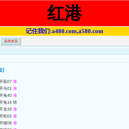
红港
记住我们:a480.com,a580.com
关闭本页
波〗
═开鼠07
准
═开马01
准
═开兔40
准
开兔16 错
═开龙39
准
═开蛇02
准
═开猪08
准