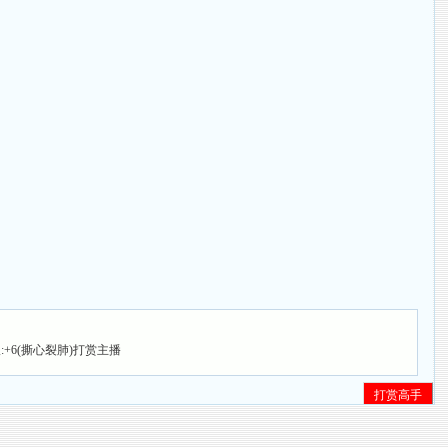
:+6(撕心裂肺)打赏主播
打赏高手