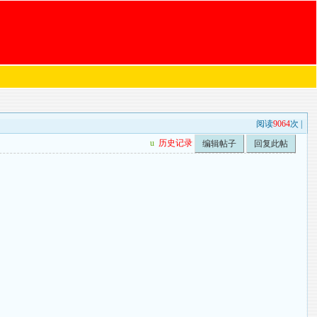
阅读
9064
次 |
u
历史记录
编辑帖子
回复此帖