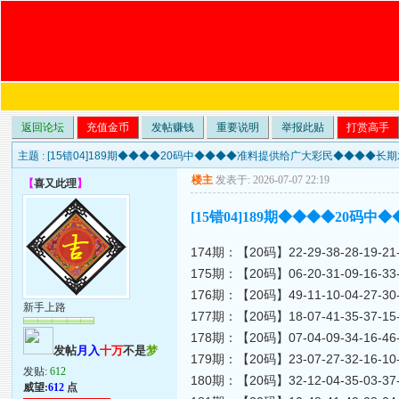
返回论坛
充值金币
发帖赚钱
重要说明
举报此贴
打赏高手
主题 :
[15错04]189期◆◆◆◆20码中◆◆◆◆准料提供给广大彩民◆◆◆◆长
楼主
发表于: 2026-07-07 22:19
【
喜又此理
】
[15错04]189期◆◆◆◆20
174期：【20码】22-29-38-28-19-21-2
175期：【20码】06-20-31-09-16-33-0
176期：【20码】49-11-10-04-27-30-0
新手上路
177期：【20码】18-07-41-35-37-15-4
178期：【20码】07-04-09-34-16-46-1
发帖
月入
十万
不是
梦
179期：【20码】23-07-27-32-16-10-2
发贴:
612
180期：【20码】32-12-04-35-03-37-3
威望:
612
点