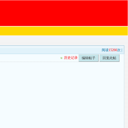
阅读
15266
次 |
u
历史记录
编辑帖子
回复此帖