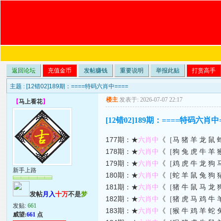
返回论坛
充值金币
发帖赚钱
重要说明
举报此贴
打赏高手
主题 :
[12错02]189期：====特码六肖中====
楼主
发表于: 2026-07-07 22:17
【
马上看花
】
[12错02]189期：====特码六肖中
177期：★
六肖中
《［马 猪 羊 龙 鼠
178期：★
六肖中
《［狗 兔 虎 牛 羊
179期：★
六肖中
《［鸡 虎 牛 龙 狗
新手上路
180期：★
六肖中
《［蛇 羊 鼠 兔 狗
181期：★
六肖中
《［猪 牛 鼠 马 龙
发帖
月入
十万
不是
梦
182期：★
六肖中
《［猪 虎 马 鸡 牛
发贴:
661
183期：★
六肖中
《［猴 牛 鸡 羊 蛇
威望:
661
点