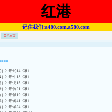
红港
记住我们:a480.com,a580.com
关闭本页
====
 蛇］》开:蛇14《准》
 猴］》开:牛18《准》
 马］》开:龙15《准》
 猪］》开:狗21《准》
 狗］》开:鼠19《准》
 羊］》开:虎41《准》
 兔］》开:羊24《准》