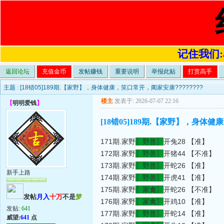
记住我们:a4
返回论坛
充值金币
发帖赚钱
重要说明
举报此贴
打赏高手
主题 :
[18错05]189期.【家野】，身体健康，笑口常开，阖家安康????????
楼主
发表于: 2026-07-07 22:16
【
明明爱钱
】
[18错05]189期.【家野】，身体健
171期.家野
〖野兽〗
开兔28 【准】
172期.家野
〖野兽〗
开猪44 【不准】
173期.家野
〖野兽〗
开蛇26 【准】
新手上路
174期.家野
〖野兽〗
开虎41 【准】
175期.家野
〖家禽〗
开蛇26 【不准】
发帖
月入
十万
不是
梦
176期.家野
〖家禽〗
开鸡10 【准】
发贴:
641
177期.家野
〖野兽〗
开蛇14 【准】
威望:
641
点