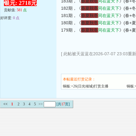
183期，《
春夏秋冬
同在蓝天下
》(春+冬
银元: 2718元
182期，《
春夏秋冬
同在蓝天下
》(春+冬
贡献值:
581
点
181期，《
春夏秋冬
同在蓝天下
》(春+冬
好评度:
0 点
180期，《
春夏秋冬
同在蓝天下
》(春+夏
179期，《
春夏秋冬
同在蓝天下
》(春+夏
[ 此帖被天蓝蓝在2026-07-07 23:03重
本帖最近打赏记录：
铜板:+26(日光倾城)打赏主播
铜板:
<<
1
2
3
4
5
>>
[共
17
页]