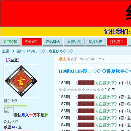
记住我们:a4
返回论坛
充值金币
发帖赚钱
重要说明
举报此贴
打赏高手
主题 :
[10错03]189期，◇◇◇春夏秋冬◇◇◇
楼主
发表于: 2026-07-07 22:14
【
天蓝蓝
】
[10错03]189期，◇◇◇春夏秋冬
189期，《
春夏秋冬
同在蓝天下
》(冬+秋
☆☆☆☆☆☆☆☆☆☆☆☆{10-7}
188期，《
春夏秋冬
同在蓝天下
》(春+夏
新手上路
187期，《
春夏秋冬
同在蓝天下
》(春+冬
186期，《
春夏秋冬
同在蓝天下
》(冬+秋
发帖
月入
十万
不是
梦
185期，《
春夏秋冬
同在蓝天下
》(春+夏
发贴:
617
184期，《
春夏秋冬
同在蓝天下
》(冬+夏
威望:
617
点