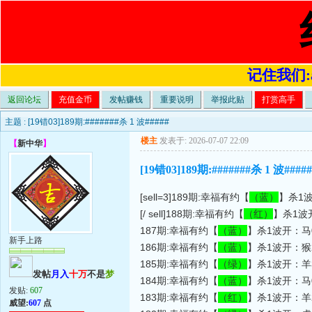
记住我们:a4
返回论坛
充值金币
发帖赚钱
重要说明
举报此贴
打赏高手
主题 :
[19错03]189期:#######杀 1 波#####
楼主
发表于: 2026-07-07 22:09
【
新中华
】
[19错03]189期:#######杀 1 波#####
[sell=3]189期:幸福有约【
（蓝）
】杀1波
[/ sell]188期:幸福有约【
（红）
】杀1波开
187期:幸福有约【
（蓝）
】杀1波开：马0
新手上路
186期:幸福有约【
（蓝）
】杀1波开：猴2
185期:幸福有约【
（绿）
】杀1波开：羊3
发帖
月入
十万
不是
梦
184期:幸福有约【
（蓝）
】杀1波开：马0
发贴:
607
183期:幸福有约【
（红）
】杀1波开：羊2
威望:
607
点