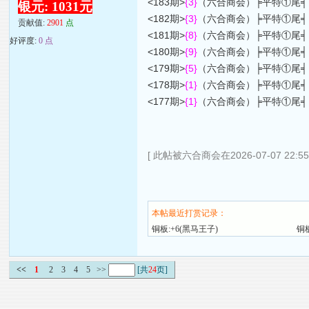
<183期>
{3}
（六合商会）╞平特①尾╡ 开
银元: 1031元
<182期>
{3}
（六合商会）╞平特①尾╡ 开
贡献值:
2901
点
<181期>
{8}
（六合商会）╞平特①尾╡ 
好评度:
0 点
<180期>
{9}
（六合商会）╞平特①尾╡ 开
<179期>
{5}
（六合商会）╞平特①尾╡ 开
<178期>
{1}
（六合商会）╞平特①尾╡ 开
<177期>
{1}
（六合商会）╞平特①尾╡ 开
[ 此帖被六合商会在2026-07-07 22:5
本帖最近打赏记录：
铜板:+6(黑马王子)
铜板
<<
1
2
3
4
5
>>
[共
24
页]