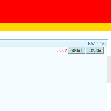
阅读
10282
次 |
u
历史记录
编辑帖子
回复此帖