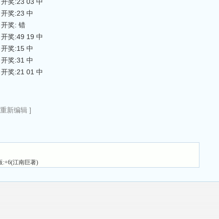
奖:23 03 中
奖:23 中
开奖: 错
奖:49 19 中
奖:15 中
奖:31 中
奖:21 01 中
5重新编辑 ]
:+6(江南巨著)