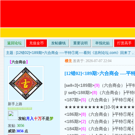
返回论坛
充值金币
发帖赚钱
重要说明
举报此贴
打赏高手
主题 :
[12错02]<189期>六合商会 ----平特①尾----看到《吉利论坛.com》回
楼主
发表于: 2026-07-07 22:04
【
六合商会
】
[12错02]<189期>六合商会 -
[sell=3]<189期>
{9}
（六合商会）╞平特
[/ sell]<188期>
{8}
（六合商会）╞平特①
<187期>
{5}
（六合商会）╞平特①尾╡ 
新手上路
★★★★★★★★★★{10-9}★★★★
<186期>
{8}
（六合商会）╞平特①尾╡ 开
发帖
月入
十万
不是
梦
<185期>
{2}
（六合商会）╞平特①尾╡ 开
发贴:
3056
<184期>
{6}
（六合商会）╞平特①尾╡ 开
威望:
3056
点