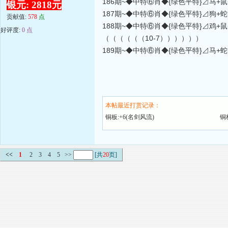
186期~◆中特⑥肖◆{绿色平特}⊿马+鼠+
银元: 2818元
187期~◆中特⑥肖◆{绿色平特}⊿狗+蛇+
贡献值:
578
点
188期~◆中特⑥肖◆{绿色平特}⊿鸡+鼠+
好评度:
0 点
（（（（（（10-7））））））
189期~◆中特⑥肖◆{绿色平特}⊿马+蛇+
本帖最近打赏记录：
铜板:+6(名剑风流)
铜
<<
1
2
3
4
5
>>
[共
20
页]