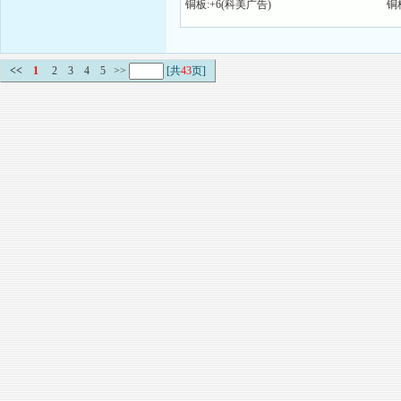
铜板:+6(科美广告)
铜
<<
1
2
3
4
5
>>
[共
43
页]