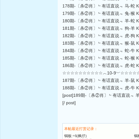
178期-〔杀②肖〕﹄有话直说﹃ 马-蛇 
179期-〔杀②肖〕﹄有话直说﹃ 兔-猴 
180期-〔杀②肖〕﹄有话直说﹃ 羊-蛇 
181期-〔杀②肖〕﹄有话直说﹃ 狗-羊 
182期-〔杀②肖〕﹄有话直说﹃ 虎-狗 
183期-〔杀②肖〕﹄有话直说﹃ 猴-鼠 
184期-〔杀②肖〕﹄有话直说﹃ 蛇-牛 
185期-〔杀②肖〕﹄有话直说﹃ 蛇-猴 
186期-〔杀②肖〕﹄有话直说﹃ 虎-蛇 
☆☆☆☆☆☆☆☆☆☆︿10-9﹀☆☆☆☆
187期-〔杀②肖〕﹄有话直说﹃ 羊-鼠 
188期-〔杀②肖〕﹄有话直说﹃ 虎-牛 
[post]189期-〔杀②肖〕﹄有话直说﹃ 
[/ post]
本帖最近打赏记录：
铜板:+6(枫仔)
铜