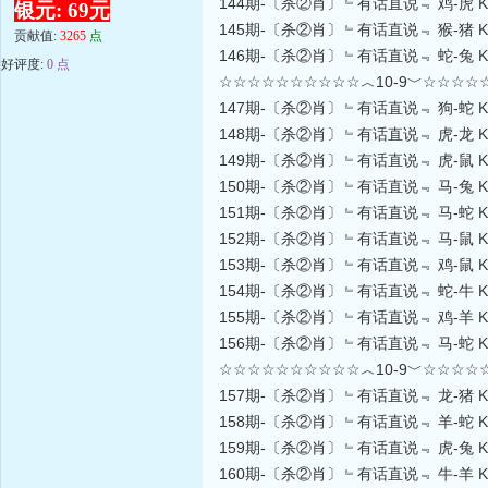
144期-〔杀②肖〕﹄有话直说﹃ 鸡-虎 
银元: 69元
145期-〔杀②肖〕﹄有话直说﹃ 猴-猪 
贡献值:
3265
点
146期-〔杀②肖〕﹄有话直说﹃ 蛇-兔 
好评度:
0 点
☆☆☆☆☆☆☆☆☆☆︿10-9﹀☆☆☆☆
147期-〔杀②肖〕﹄有话直说﹃ 狗-蛇 
148期-〔杀②肖〕﹄有话直说﹃ 虎-龙 
149期-〔杀②肖〕﹄有话直说﹃ 虎-鼠 
150期-〔杀②肖〕﹄有话直说﹃ 马-兔 
151期-〔杀②肖〕﹄有话直说﹃ 马-蛇 
152期-〔杀②肖〕﹄有话直说﹃ 马-鼠 
153期-〔杀②肖〕﹄有话直说﹃ 鸡-鼠 
154期-〔杀②肖〕﹄有话直说﹃ 蛇-牛 
155期-〔杀②肖〕﹄有话直说﹃ 鸡-羊 
156期-〔杀②肖〕﹄有话直说﹃ 马-蛇 
☆☆☆☆☆☆☆☆☆☆︿10-9﹀☆☆☆☆
157期-〔杀②肖〕﹄有话直说﹃ 龙-猪 
158期-〔杀②肖〕﹄有话直说﹃ 羊-蛇 
159期-〔杀②肖〕﹄有话直说﹃ 虎-兔 
160期-〔杀②肖〕﹄有话直说﹃ 牛-羊 