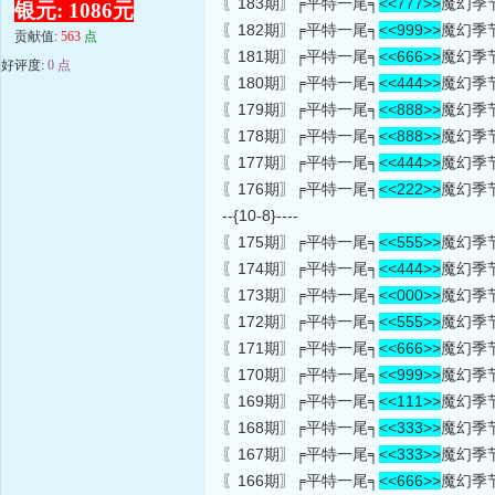
〖183期〗╒平特一尾╕
<<777>>
魔幻季节 
银元: 1086元
〖182期〗╒平特一尾╕
<<999>>
魔幻季节 
贡献值:
563
点
〖181期〗╒平特一尾╕
<<666>>
魔幻季节 
好评度:
0 点
〖180期〗╒平特一尾╕
<<444>>
魔幻季节 
〖179期〗╒平特一尾╕
<<888>>
魔幻季节 
〖178期〗╒平特一尾╕
<<888>>
魔幻季节 
〖177期〗╒平特一尾╕
<<444>>
魔幻季节 
〖176期〗╒平特一尾╕
<<222>>
魔幻季节 
--{10-8}----
〖175期〗╒平特一尾╕
<<555>>
魔幻季节 
〖174期〗╒平特一尾╕
<<444>>
魔幻季节 
〖173期〗╒平特一尾╕
<<000>>
魔幻季节 
〖172期〗╒平特一尾╕
<<555>>
魔幻季节 
〖171期〗╒平特一尾╕
<<666>>
魔幻季节 
〖170期〗╒平特一尾╕
<<999>>
魔幻季节 
〖169期〗╒平特一尾╕
<<111>>
魔幻季节 
〖168期〗╒平特一尾╕
<<333>>
魔幻季节 
〖167期〗╒平特一尾╕
<<333>>
魔幻季节 
〖166期〗╒平特一尾╕
<<666>>
魔幻季节 