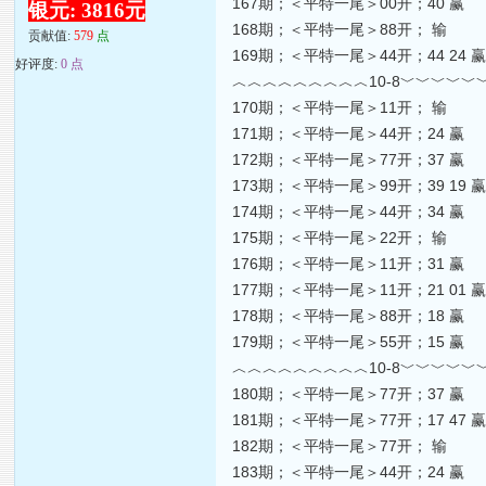
167期；＜平特一尾＞00开；40 赢
银元: 3816元
168期；＜平特一尾＞88开； 输
贡献值:
579
点
169期；＜平特一尾＞44开；44 24 
好评度:
0 点
︿︿︿︿︿︿︿︿︿10-8﹀﹀﹀﹀﹀
170期；＜平特一尾＞11开； 输
171期；＜平特一尾＞44开；24 赢
172期；＜平特一尾＞77开；37 赢
173期；＜平特一尾＞99开；39 19 
174期；＜平特一尾＞44开；34 赢
175期；＜平特一尾＞22开； 输
176期；＜平特一尾＞11开；31 赢
177期；＜平特一尾＞11开；21 01 
178期；＜平特一尾＞88开；18 赢
179期；＜平特一尾＞55开；15 赢
︿︿︿︿︿︿︿︿︿10-8﹀﹀﹀﹀﹀
180期；＜平特一尾＞77开；37 赢
181期；＜平特一尾＞77开；17 47 
182期；＜平特一尾＞77开； 输
183期；＜平特一尾＞44开；24 赢