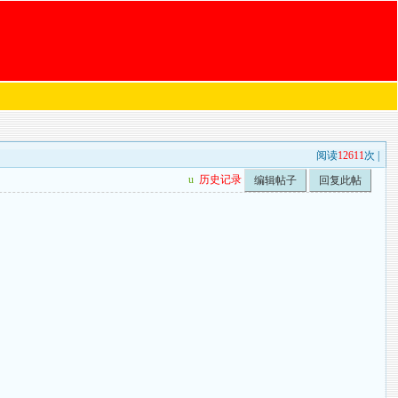
阅读
12611
次 |
u
历史记录
编辑帖子
回复此帖