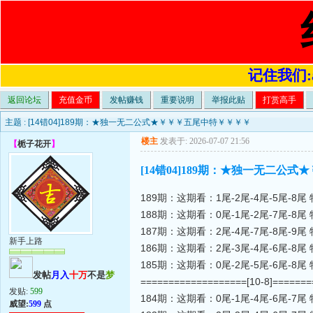
记住我们:a4
返回论坛
充值金币
发帖赚钱
重要说明
举报此贴
打赏高手
主题 :
[14错04]189期：★独一无二公式★￥￥￥五尾中特￥￥￥￥
楼主
发表于: 2026-07-07 21:56
【
栀子花开
】
[14错04]189期：★独一无二公
189期：这期看：1尾-2尾-4尾-5尾-8尾
188期：这期看：0尾-1尾-2尾-7尾-8尾
187期：这期看：2尾-4尾-7尾-8尾-9尾
新手上路
186期：这期看：2尾-3尾-4尾-6尾-8尾
185期：这期看：0尾-2尾-5尾-6尾-8尾
发帖
月入
十万
不是
梦
===================[10-8]======
发贴:
599
184期：这期看：0尾-1尾-4尾-6尾-7尾
威望:
599
点