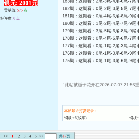
183期：这期看：2尾-3尾-4尾-6尾-7尾
银元: 2001元
182期：这期看：0尾-2尾-3尾-5尾-7尾
贡献值:
575
点
181期：这期看：0尾-4尾-6尾-8尾-9尾
好评度:
0 点
180期：这期看：1尾-2尾-4尾-7尾-9尾
179期：这期看：3尾-5尾-6尾-8尾-9尾
178期：这期看：0尾-4尾-5尾-6尾-7尾
177期：这期看：0尾-1尾-2尾-3尾-4尾
176期：这期看：0尾-1尾-3尾-8尾-9尾
175期：这期看：0尾-1尾-3尾-6尾-9尾
[ 此帖被栀子花开在2026-07-07 21:56
本帖最近打赏记录：
铜板:+6(战车)
铜板:
<<
1
2
3
4
5
>>
[共
17
页]