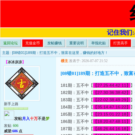
记住我们:a4
返回论坛
充值金币
发帖赚钱
重要说明
举报此贴
打赏高手
主题 :
[08错01]189期：打造五不中，致富在这里，赚钱的好地方！
楼主
发表于: 2026-07-07 21:52
【
冰冰凉凉
】
[08错01]189期：打造五不中，
181期：五不中【
【27.25.44.42.11】
】
182期：五不中【
【27.30.36.38.42】
】
183期：五不中【
【22.02.38.49.29】
】
新手上路
184期：五不中【
【35.14.47.16.22】
】
185期：五不中【
【23.15.01.22.18】
】
发帖
月入
十万
不是
梦
186期：五不中【
【18.20.47.48.11】
】
发贴:
606
187期：五不中【
【46.26.44.16.18】
】
威望:
606
点