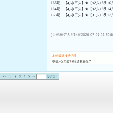
165期：【心水三头】★【<2头+3头+0
164期：【心水三头】★【<2头+3头+4
163期：【心水三头】★【<1头+3头+2
[ 此帖被穷人买码在2026-07-07 21:52
本帖最近打赏记录：
铜板:+6(无痕)吃喝嫖赌靠你了
<<
1
2
3
4
5
>>
[共
7
页]