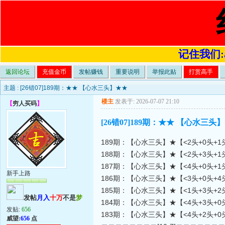
记住我们:a4
返回论坛
充值金币
发帖赚钱
重要说明
举报此贴
打赏高手
主题 :
[26错07]189期：★★ 【心水三头】★★
楼主
发表于: 2026-07-07 21:10
【
穷人买码
】
[26错07]189期：★★ 【心水三头
189期：【心水三头】★【<2头+0头+1
188期：【心水三头】★【<2头+3头+1
187期：【心水三头】★【<4头+0头+1
新手上路
186期：【心水三头】★【<3头+0头+4
185期：【心水三头】★【<1头+3头+2
发帖
月入
十万
不是
梦
184期：【心水三头】★【<4头+3头+0
发贴:
656
183期：【心水三头】★【<4头+2头+0
威望:
656
点