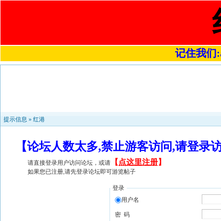
记住我们:a4
提示信息 »
红港
【论坛人数太多,禁止游客访问,请登录
【
点这里注册
】
请直接登录用户访问论坛，或请
如果您已注册,请先登录论坛即可游览帖子
登录
用户名
密 码