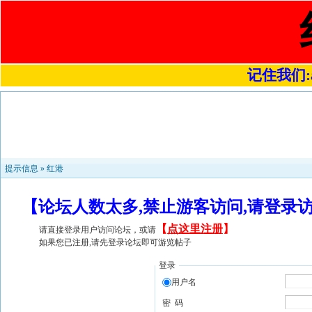
记住我们:a4
提示信息 »
红港
【论坛人数太多,禁止游客访问,请登录
【
点这里注册
】
请直接登录用户访问论坛，或请
如果您已注册,请先登录论坛即可游览帖子
登录
用户名
密 码