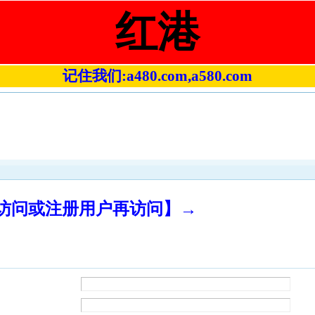
红港
记住我们:a480.com,a580.com
录访问或注册用户再访问】→