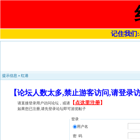
记住我们:a4
提示信息 »
红港
【论坛人数太多,禁止游客访问,请登录
【
点这里注册
】
请直接登录用户访问论坛，或请
如果您已注册,请先登录论坛即可游览帖子
登录
用户名
密 码