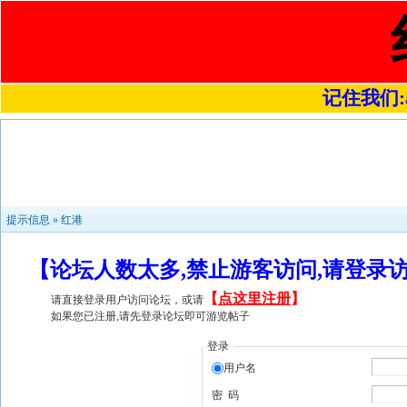
记住我们:a4
提示信息 »
红港
【论坛人数太多,禁止游客访问,请登录
【
点这里注册
】
请直接登录用户访问论坛，或请
如果您已注册,请先登录论坛即可游览帖子
登录
用户名
密 码