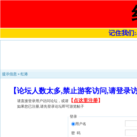
记住我们:a4
提示信息 »
红港
【论坛人数太多,禁止游客访问,请登录
【
点这里注册
】
请直接登录用户访问论坛，或请
如果您已注册,请先登录论坛即可游览帖子
登录
用户名
密 码