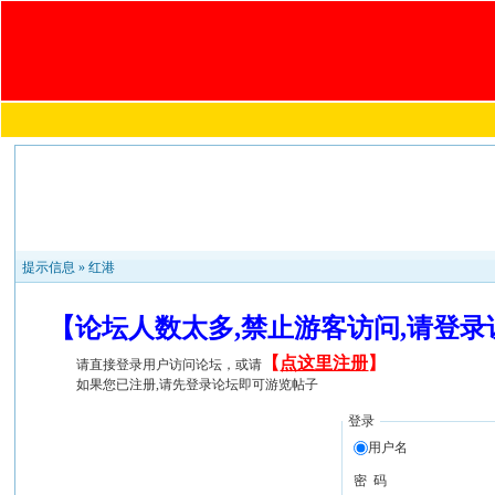
提示信息 »
红港
【论坛人数太多,禁止游客访问,请登
【
点这里注册
】
请直接登录用户访问论坛，或请
如果您已注册,请先登录论坛即可游览帖子
登录
用户名
密 码