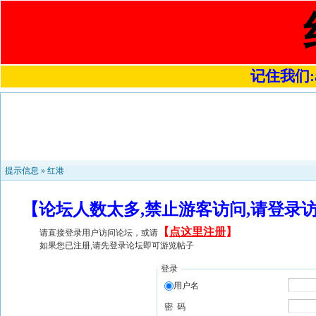
记住我们:a4
提示信息 »
红港
【论坛人数太多,禁止游客访问,请登录
【
点这里注册
】
请直接登录用户访问论坛，或请
如果您已注册,请先登录论坛即可游览帖子
登录
用户名
密 码