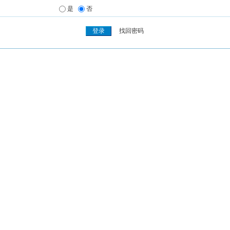
是
否
找回密码