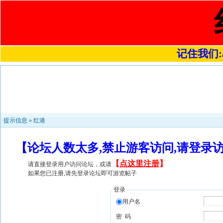
记住我们:a4
提示信息 »
红港
【论坛人数太多,禁止游客访问,请登录
【
点这里注册
】
请直接登录用户访问论坛，或请
如果您已注册,请先登录论坛即可游览帖子
登录
用户名
密 码