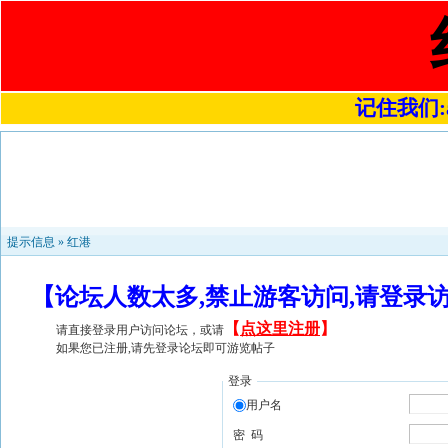
记住我们:a4
提示信息 »
红港
【论坛人数太多,禁止游客访问,请登录
【
点这里注册
】
请直接登录用户访问论坛，或请
如果您已注册,请先登录论坛即可游览帖子
登录
用户名
密 码