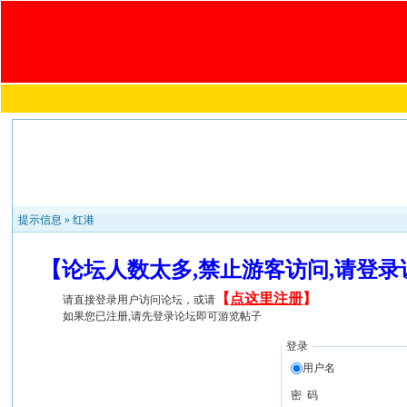
提示信息 »
红港
【论坛人数太多,禁止游客访问,请登
【
点这里注册
】
请直接登录用户访问论坛，或请
如果您已注册,请先登录论坛即可游览帖子
登录
用户名
密 码