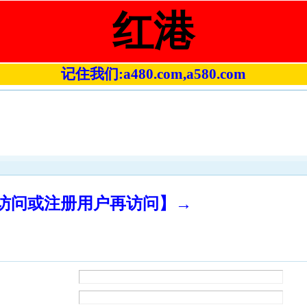
红港
记住我们:a480.com,a580.com
录访问或注册用户再访问】→