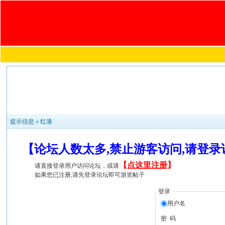
提示信息 »
红港
【论坛人数太多,禁止游客访问,请登
【
点这里注册
】
请直接登录用户访问论坛，或请
如果您已注册,请先登录论坛即可游览帖子
登录
用户名
密 码