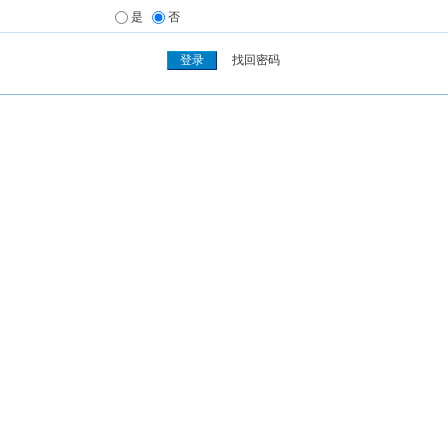
是
否
找回密码