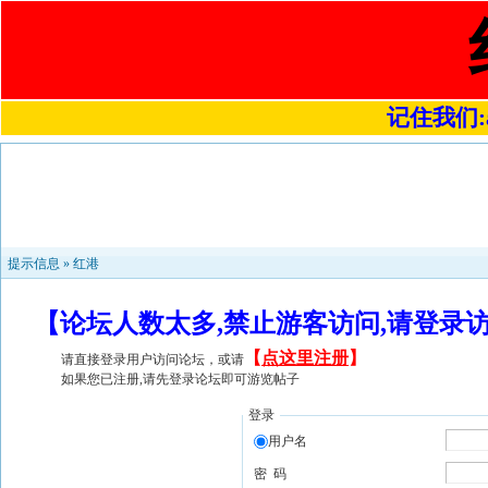
记住我们:a4
提示信息 »
红港
【论坛人数太多,禁止游客访问,请登录
【
点这里注册
】
请直接登录用户访问论坛，或请
如果您已注册,请先登录论坛即可游览帖子
登录
用户名
密 码