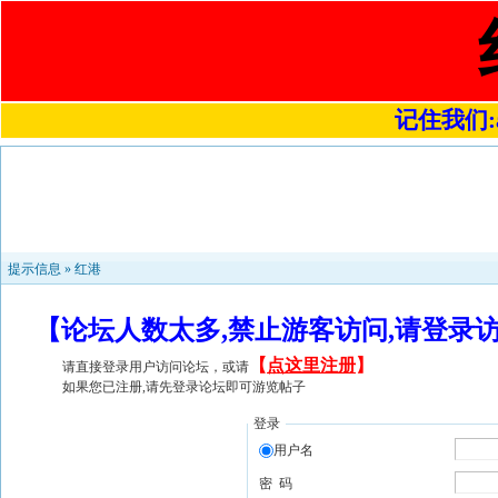
记住我们:a4
提示信息 »
红港
【论坛人数太多,禁止游客访问,请登录
【
点这里注册
】
请直接登录用户访问论坛，或请
如果您已注册,请先登录论坛即可游览帖子
登录
用户名
密 码