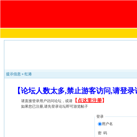
提示信息 »
红港
【论坛人数太多,禁止游客访问,请登
【
点这里注册
】
请直接登录用户访问论坛，或请
如果您已注册,请先登录论坛即可游览帖子
登录
用户名
密 码